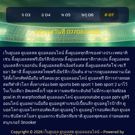
จ 03
อ 04
พ 05
พฤ 06
ศ 07
ผลบอลวันที่ 07/08/2026
เว็บดูบอล ดูบอลสด ดูบอลออนไลน์ ลิ้งดูบอลทุกลีกของต่างประเทศอาทิ
เช่น ลิ้งดูบอลสดพรีเมียร์ลีกอังกฤษ ลิ้งดูบอลสดลาลีกาสเปน ลิ้งดูบอลสด
บุนเดสลีกาเยอรมัน ลิ้งดูบอลสดลีกเอิงฝรั่งเศส ลิ้งดูบอลสดกัลโช่ เซเรี
ยอา อิตาลี ลิ้งดูบอลสดไทยพรีเมียร์ลีก เป็นต้น สามารถดูบอลสดผ่านเน็ต
ได้ทั้งโทรศัพท์มือถือ หรือคอม pc ดูบอลออนไลน์ ดูบอลฟรี มีการถ่ายทอด
สดกีฬาทั่วโลก ทั้งทางช่อง bein sports bein sport 1 bein sport 2 มาไว้
ในเว็บเดียว อัพเดทลิ้งเร็วสุด ความคมชัดระดับhd ไม่มีกระตุก ballzaa
goal.in.th warpfootball ดูบอลออนไลน์ ดูบอลyoutube ดูบอล pptv ดูทีวี
ออนไลน์ ดูบอลผ่านมือถือ ดูบอลยูฟ่าแชมป์เปี้ยนลีก ดูบอลยูโรป้าลีก ดู
บอลโลก ดูบอลโลกรอบคัดเลือก ดูบอลยูโร ดูบอลยูโรรอบคัดเลือก ดูบอล
กระชับมิตรสโมสร ดูบอลกระชับมิตรทีมชาติ ดูบอลฟุตซอล ถ่ายทอดสด
สนุกเกอร์ Snooker
Copyright © 2026 เว็บดูบอล ดูบอลสด ดูบอลออนไลน์ – Powered by